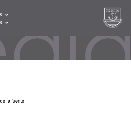
s
s
de la fuente