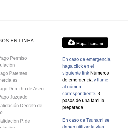
GOS EN LINEA
Mapa Tsunami
Pago Permiso
En caso de emergencia,
culación
haga click en el
siguiente link
Números
ago Patentes
de emergencia
y llame
erciales
al número
ago Derecho de Aseo
correspondiente.
8
Pago Juzgado
pasos de una familia
alidación Decreto de
preparada
o
En caso de Tsunami se
alidación P. de
deben utilizar la vías
culación