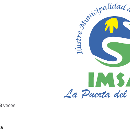
8
veces
ba