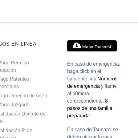
GOS EN LINEA
Mapa Tsunami
Pago Permiso
En caso de emergencia,
culación
haga click en el
siguiente link
Números
ago Patentes
de emergencia
y llame
erciales
al número
ago Derecho de Aseo
correspondiente.
8
Pago Juzgado
pasos de una familia
alidación Decreto de
preparada
o
En caso de Tsunami se
alidación P. de
deben utilizar la vías
culación