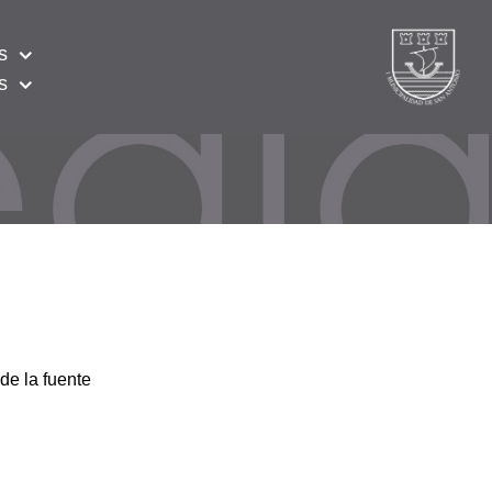
s
s
de la fuente