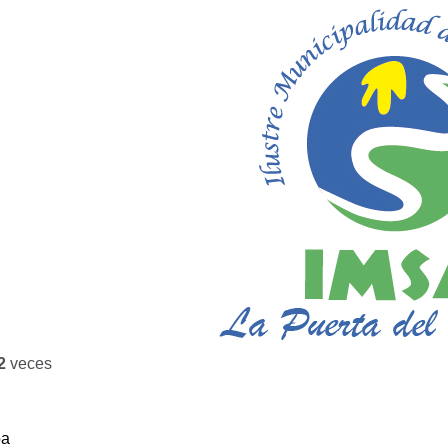
2
veces
ba