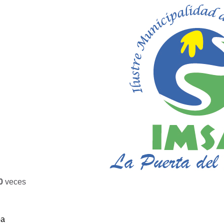
0
veces
ba