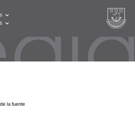
s
s
de la fuente