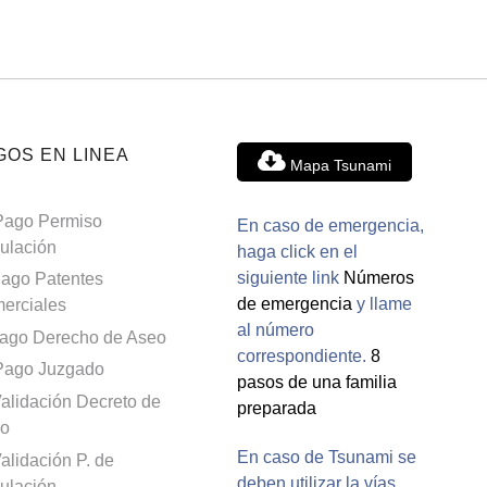
GOS EN LINEA
Mapa Tsunami
Pago Permiso
En caso de emergencia,
culación
haga click en el
siguiente link
Números
ago Patentes
de emergencia
y llame
erciales
al número
ago Derecho de Aseo
correspondiente.
8
Pago Juzgado
pasos de una familia
alidación Decreto de
preparada
o
En caso de Tsunami se
alidación P. de
deben utilizar la vías
culación