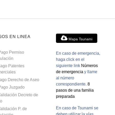
GOS EN LINEA
Mapa Tsunami
Pago Permiso
En caso de emergencia,
culación
haga click en el
siguiente link
Números
ago Patentes
de emergencia
y llame
erciales
al número
ago Derecho de Aseo
correspondiente.
8
Pago Juzgado
pasos de una familia
alidación Decreto de
preparada
o
En caso de Tsunami se
alidación P. de
deben utilizar la vías
culación