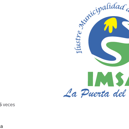
5
veces
ba