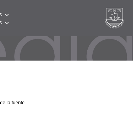
s
s
de la fuente