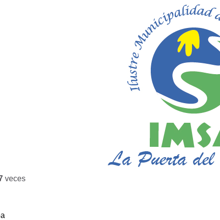
7
veces
ba