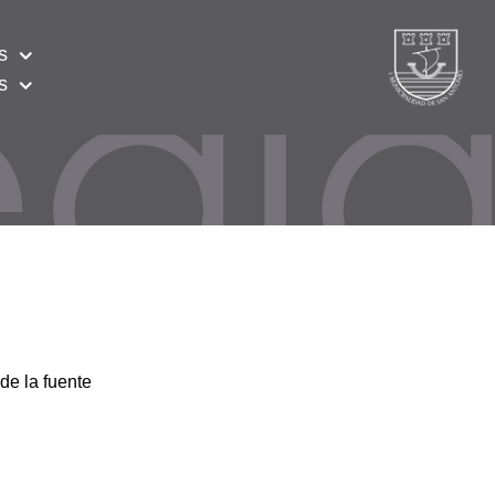
s
s
de la fuente