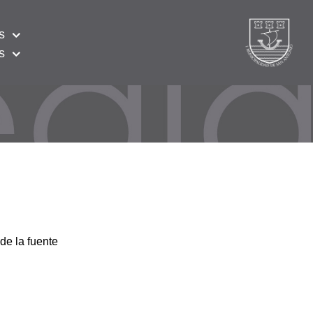
s
s
de la fuente