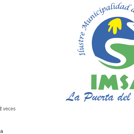
2
veces
ba