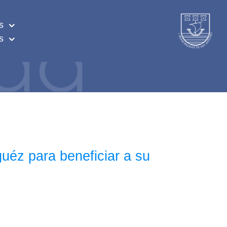
s
s
guéz para beneficiar a su