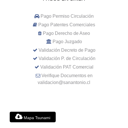
Pago Permiso Circulación
Pago Patentes Comerciales
Pago Derecho de Aseo
Pago Juzgado
Validación Decreto de Pago
Validación P. de Circulación
Validación PAT Comercial
Verifique Documentos en
validacion@sanantonio.cl
Mapa Tsunami