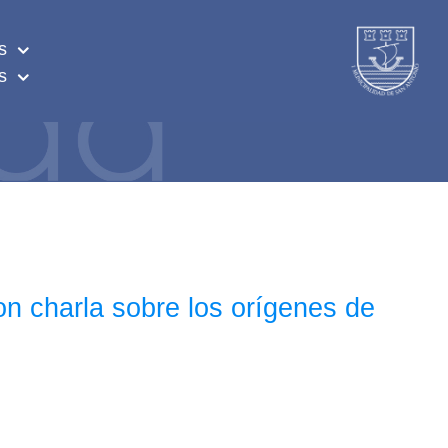
s
s
on charla sobre los orígenes de