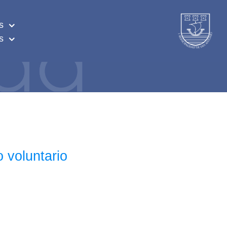
s
s
 voluntario