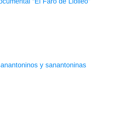
ocumental “El Faro de Llolleo”
 sanantoninos y sanantoninas