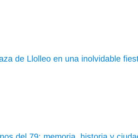
aza de Llolleo en una inolvidable fie
nos del 79: memoria, historia y ciud