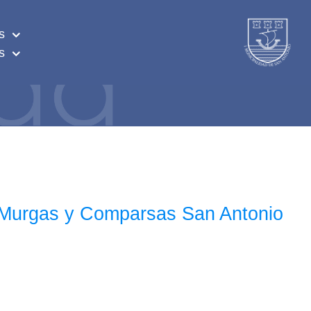
s
s
de Murgas y Comparsas San Antonio