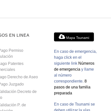
GOS EN LINEA
Mapa Tsunami
Pago Permiso
En caso de emergencia,
culación
haga click en el
siguiente link
Números
ago Patentes
de emergencia
y llame
erciales
al número
ago Derecho de Aseo
correspondiente.
8
Pago Juzgado
pasos de una familia
alidación Decreto de
preparada
o
En caso de Tsunami se
alidación P. de
deben utilizar la vías
culación