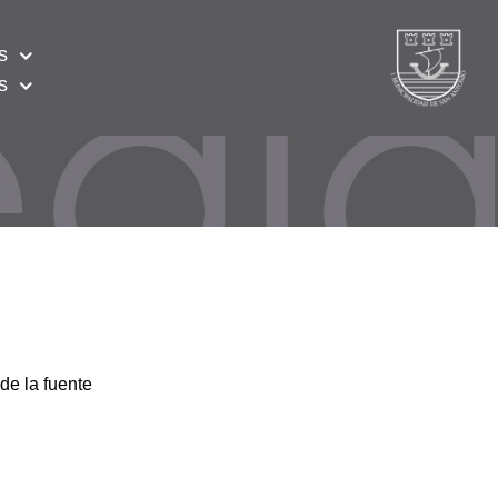
s
s
de la fuente