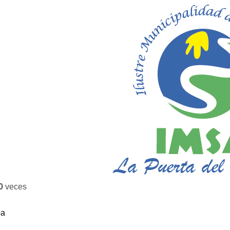
0
veces
ba