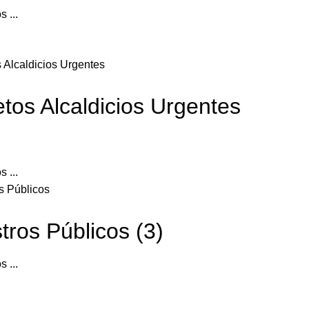
s ...
tos Alcaldicios Urgentes
s ...
tros Públicos (3)
s ...