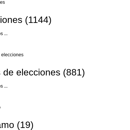
iones (1144)
s ...
 de elecciones (881)
s ...
amo (19)