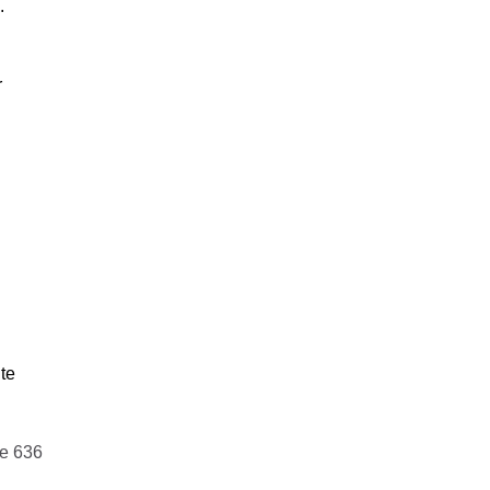
.
r
te
e 636