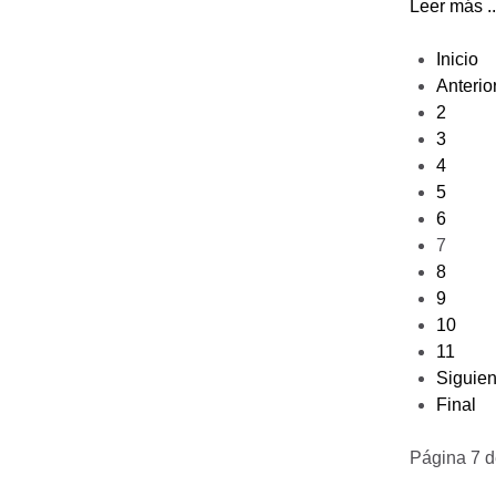
Leer más ..
Inicio
Anterio
2
3
4
5
6
7
8
9
10
11
Siguien
Final
Página 7 d