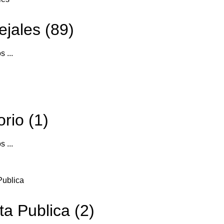
jales (89)
s ...
orio (1)
s ...
a Publica (2)