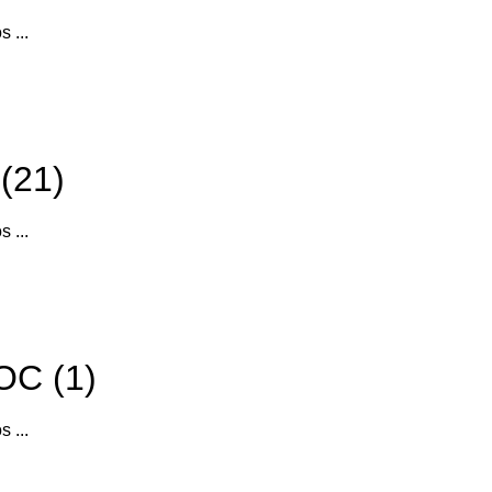
s ...
 (21)
s ...
C (1)
s ...