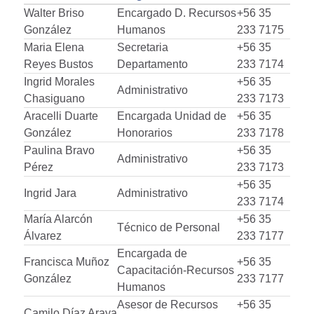
Walter Briso
Encargado D. Recursos
+56 35
González
Humanos
233 7175
Maria Elena
Secretaria
+56 35
Reyes Bustos
Departamento
233 7174
Ingrid Morales
+56 35
Administrativo
Chasiguano
233 7173
Aracelli Duarte
Encargada Unidad de
+56 35
González
Honorarios
233 7178
Paulina Bravo
+56 35
Administrativo
Pérez
233 7173
+56 35
Ingrid Jara
Administrativo
233 7174
María Alarcón
+56 35
Técnico de Personal
Álvarez
233 7177
Encargada de
Francisca Muñoz
+56 35
Capacitación-Recursos
González
233 7177
Humanos
Asesor de Recursos
+56 35
Camilo Díaz Araya