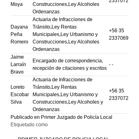
2337072
Moya
Construcciones,Ley Alcoholes
Ordenanzas
Actuaria de Infracciones de
Dayana
Tránsito,Ley Rentas
+56 35
Peña
Municipales,Ley Urbanismo y
2337069
Romero
Construcciones,Ley Alcoholes
Ordenanzas
Jaime
Encargado de correspondencia,
Larraín
- -
recepción de citaciones y escritos
Bravo
Actuaria de Infracciones de
Loreto
Tránsito,Ley Rentas
+56 35
Escobar
Municipales,Ley Urbanismo y
2337072
Silva
Construcciones,Ley Alcoholes y
Ordenanzas
Publicado en
Primer Juzgado de Policía Local
Etiquetado como