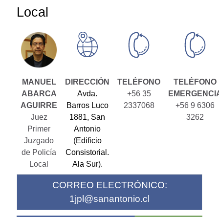
Local
MANUEL
DIRECCIÓN
TELÉFONO
TELÉFONO
ABARCA
Avda.
+56 35
EMERGENCI
AGUIRRE
Barros Luco
2337068
+56 9 6306
Juez
1881, San
3262
Primer
Antonio
Juzgado
(Edificio
de Policía
Consistorial.
Local
Ala Sur).
CORREO ELECTRÓNICO:
1jpl@sanantonio.cl