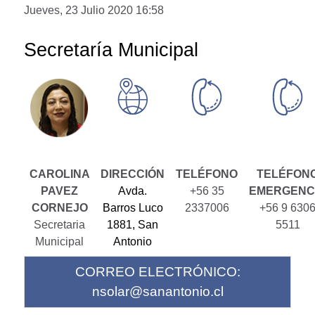
Jueves, 23 Julio 2020 16:58
Secretaría Municipal
CAROLINA
DIRECCIÓN
TELÉFONO
TELÉFON
PAVEZ
Avda.
+56 35
EMERGENC
CORNEJO
Barros Luco
2337006
+56 9 630
Secretaria
1881, San
5511
Municipal
Antonio
CORREO ELECTRÓNICO:
nsolar@sanantonio.cl