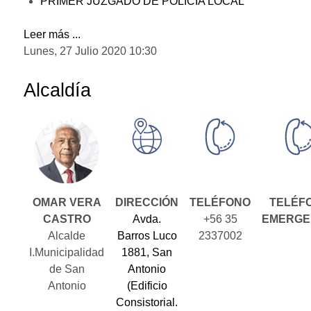
PRIMER JUZGADO DE POLICIA LOCAL
Leer más ...
Lunes, 27 Julio 2020 10:30
Alcaldía
OMAR VERA
DIRECCIÓN
TELÉFONO
TELÉF
CASTRO
Avda.
+56 35
EMERGE
Alcalde
Barros Luco
2337002
I.Municipalidad
1881, San
de San
Antonio
Antonio
(Edificio
Consistorial.