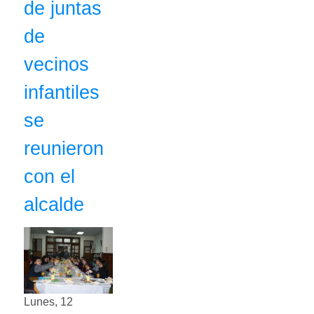
de juntas
de
vecinos
infantiles
se
reunieron
con el
alcalde
Lunes, 12