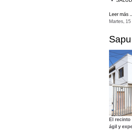
SALU
Leer más ..
Martes, 15
Sapu
El recint
ágil y exp