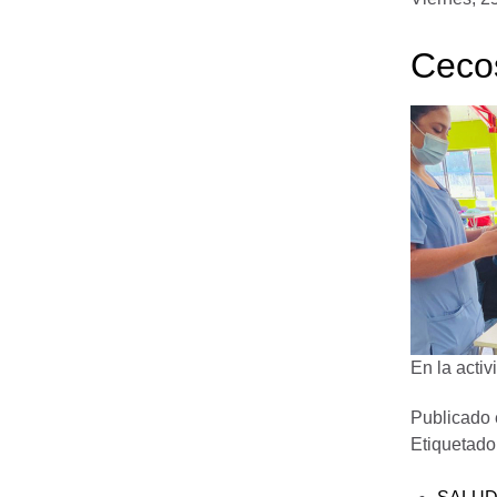
Cecos
En la acti
Publicado
Etiquetad